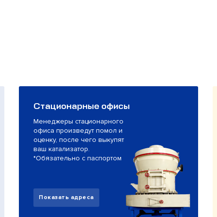
Стационарные офисы
Менеджеры стационарного
офиса произведут помол и
оценку, после чего выкупят
ваш катализатор.
*Обязательно с паспортом
Показать адреса