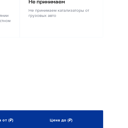
Не принимаем
Не принимаем катализаторы от
янии
грузовых авто
стном
 от (₽)
Цена до (₽)