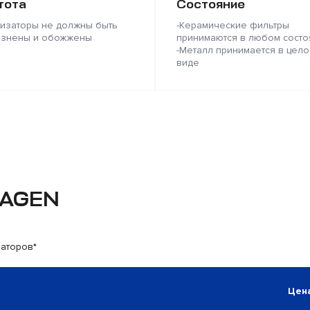
тота
Состояние
лизаторы не должны быть
-Керамические фильтры
язнены и обожжены
принимаются в любом состо
-Металл принимается в цело
виде
WAGEN
заторов*
Цена