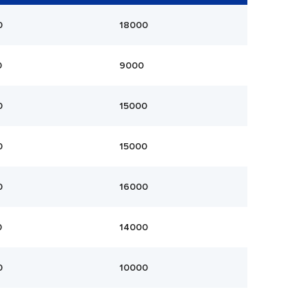
0
18000
0
9000
0
15000
0
15000
0
16000
0
14000
0
10000